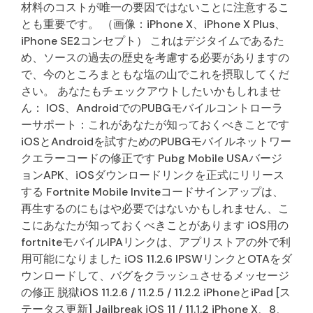
材料のコストが唯一の要因ではないことに注意するこ
とも重要です。 （画像：iPhone X、iPhone X Plus、
iPhone SE2コンセプト） これはデジタイムであるた
め、ソースの過去の歴史を考慮する必要がありますの
で、今のところまともな塩の山でこれを摂取してくだ
さい。 あなたもチェックアウトしたいかもしれませ
ん： IOS、AndroidでのPUBGモバイルコントローラ
ーサポート：これがあなたが知っておくべきことです
iOSとAndroidを試すためのPUBGモバイルネットワー
クエラーコードの修正です Pubg Mobile USAバージ
ョンAPK、iOSダウンロードリンクを正式にリリース
する Fortnite Mobile Inviteコードサインアップは、
再生するのにもはや必要ではないかもしれません、こ
こにあなたが知っておくべきことがあります iOS用の
fortniteモバイルIPAリンクは、アプリストアの外で利
用可能になりました iOS 11.2.6 IPSWリンクとOTAをダ
ウンロードして、バグをクラッシュさせるメッセージ
の修正 脱獄iOS 11.2.6 / 11.2.5 / 11.2.2 iPhoneとiPad [ス
テータス更新] Jailbreak iOS 11 / 11.1.2 iPhone X、8、