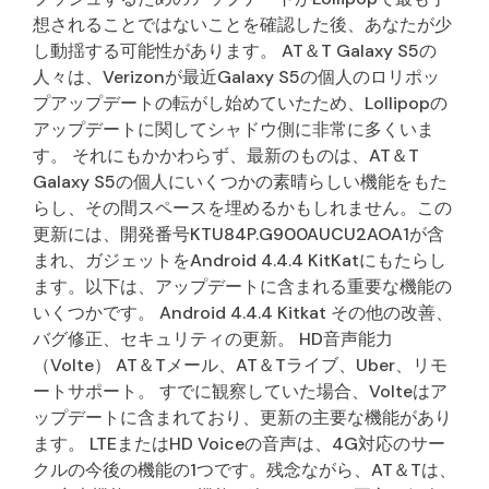
想されることではないことを確認した後、あなたが少
し動揺する可能性があります。 AT＆T Galaxy S5の
人々は、Verizonが最近Galaxy S5の個人のロリポッ
プアップデートの転がし始めていたため、Lollipopの
アップデートに関してシャドウ側に非常に多くいま
す。 それにもかかわらず、最新のものは、AT＆T
Galaxy S5の個人にいくつかの素晴らしい機能をもた
らし、その間スペースを埋めるかもしれません。この
更新には、開発番号KTU84P.G900AUCU2AOA1が含
まれ、ガジェットをAndroid 4.4.4 KitKatにもたらし
ます。以下は、アップデートに含まれる重要な機能の
いくつかです。 Android 4.4.4 Kitkat その他の改善、
バグ修正、セキュリティの更新。 HD音声能力
（Volte） AT＆Tメール、AT＆Tライブ、Uber、リモ
ートサポート。 すでに観察していた場合、Volteはア
ップデートに含まれており、更新の主要な機能があり
ます。 LTEまたはHD Voiceの音声は、4G対応のサー
クルの今後の機能の1つです。残念ながら、AT＆Tは、