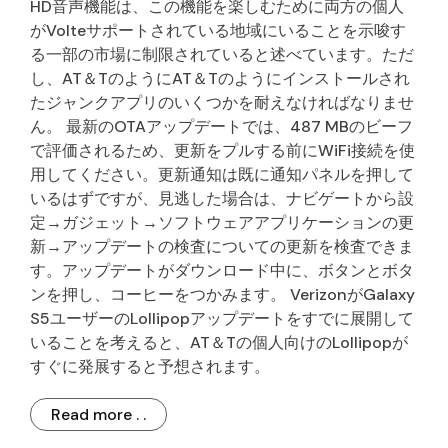
HD音声機能は、この機能を楽しむために両方の個人
がVolteサポートされている地域にいることを示唆す
る一部の市場に制限されていると述べています。ただ
し、AT＆TのようにAT＆Tのようにインストールされ
たジャンクアプリのいくつかを耐えなければなりませ
ん。 最新のOTAアップデートでは、487 MBのビーフ
で評価されるため、更新をプルする前にWiFi接続を使
用してください。更新通知は既に通知パネルを押して
いるはずですが、見逃した場合は、ナビゲートから設
定→ガジェット→ソフトウェアアプリケーションの更
新→アップデートの検査についての更新を検査できま
す。アップデートがダウンロード中に、ボタンとボタ
ンを押し、コーヒーをつかみます。 VerizonがGalaxy
S5ユーザーのLollipopアップデートをすでに展開して
いることを考えると、AT＆Tの個人向けのLollipopが
すぐに発展すると予想されます。
Read more . .