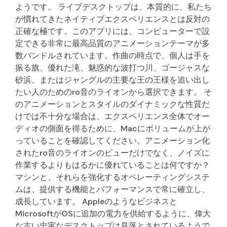
ようです。 ライブデスクトップは、本質的に、私たち
が慣れてきたネイティブエクスペリエンスとは反対の
正確な極です。このアプリには、コンピューターで設
定できる非常に最高品質のアニメーションテーマが多
数バンドルされています。作曲の時点で、個人は手を
振る旗、優れた滝、魅惑的な波打つ川、ゴージャスな
砂浜、またはジャングルの主要な王の王様を追い出し
たい人のためのro音のライオンから選択できます。 そ
のアニメーションとスタイルのダイナミックな性質だ
けでは不十分な場合は、エクスペリエンス全体でオー
ディオの側面を得るために、Macにボリュームが上が
っていることを確認してください。アニメーション化
されたro音のライオンのビューだけでなく、ノイズに
作業するよりもはるかに優れていることは何ですか？
マシンと、それらを強化するオペレーティングシステ
ムは、提供する機能とパフォーマンスで常に確立し、
成長しています。 Appleのようなビジネスと
MicrosoftがOSに追加の電力を供給するように、偉大
な古い忠実なデスクトップは見落とされているようで