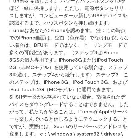
iTunesを開始します。 パワーとハウスボタンを10秒
ほど一緒に保持します。 ただし、電源ボタンをリリー
スしますが、コンピューターが新しいUSBデバイスを
認識するまで、ハウスボタンを押し続けます。
iTunesはあなたのiPhoneを認めます。 注：この時点
でのiPhone画面は、空白（色が黒）でなければならな
い場合は、DFUモードではなく、ヒーリングモードで
多くの可能性があります。 （ステップ3はiPhone
3GSの個人専用です。iPhone3GまたはiPod Touch
2G（非MCモデル）を使用している場合は、ステップ
3を避け、ステップ4から続行します） ステップ3：こ
のステップは、iPhone 3G、iPod Touch 3G、および
iPod Touch 2G（MCモデル）に適用できます。
SHSHデータが保存されていない場合、指摘されたデ
バイスをダウングレードすることはできません。 した
がって、私たちがやることは、iTunesがAppleサーバ
ーを楽しんでいると信じるようにテクニックすること
ですが、実際には、Saurikのサーバーへのアドレスを
変更します。 c：\ windows \ system32 \ drivers \