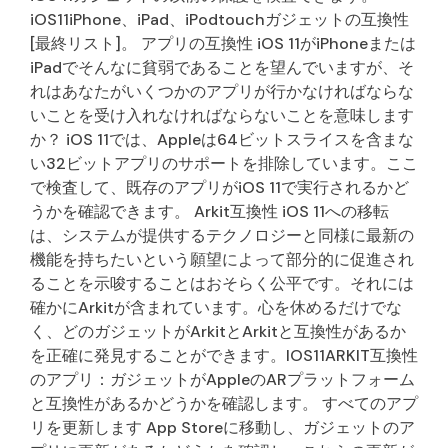
iOS11iPhone、iPad、iPodtouchガジェットの互換性
[最終リスト]。 アプリの互換性 iOS 11がiPhoneまたは
iPadでそんなに貧弱であることを望んでいますが、そ
れはあなたがいくつかのアプリが行かなければならな
いことを受け入れなければならないことを意味します
か？ iOS 11では、Appleは64ビットスライスを含まな
い32ビットアプリのサポートを排除しています。ここ
で検査して、既存のアプリがiOS 11で実行されるかど
うかを確認できます。 Arkit互換性 iOS 11への移転
は、システムが提供するテクノロジーと同様に最新の
機能を持ちたいという願望によって部分的に促進され
ることを示唆することはおそらく公平です。それには
確かにArkitが含まれています。心を休めるだけでな
く、どのガジェットがArkitとArkitと互換性があるか
を正確に発見することができます。IOS11ARKIT互換性
のアプリ：ガジェットがAppleのARプラットフォーム
と互換性があるかどうかを確認します。 すべてのアプ
リを更新します App Storeに移動し、ガジェットのア