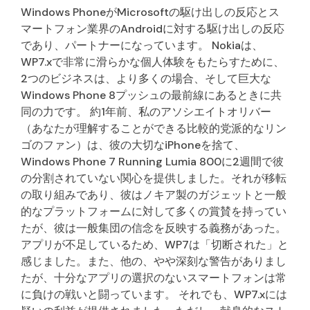
Windows PhoneがMicrosoftの駆け出しの反応とス
マートフォン業界のAndroidに対する駆け出しの反応
であり、パートナーになっています。 Nokiaは、
WP7.xで非常に滑らかな個人体験をもたらすために、
2つのビジネスは、より多くの場合、そして巨大な
Windows Phone 8プッシュの最前線にあるときに共
同の力です。 約1年前、私のアソシエイトオリバー
（あなたが理解することができる比較的党派的なリン
ゴのファン）は、彼の大切なiPhoneを捨て、
Windows Phone 7 Running Lumia 800に2週間で彼
の分割されていない関心を提供しました。それが移転
の取り組みであり、彼はノキア製のガジェットと一般
的なプラットフォームに対して多くの賞賛を持ってい
たが、彼は一般集団の信念を反映する義務があった。
アプリが不足しているため、WP7は「切断された」と
感じました。また、他の、やや深刻な警告がありまし
たが、十分なアプリの選択のないスマートフォンは常
に負けの戦いと闘っています。 それでも、WP7.xには