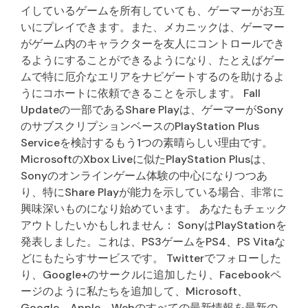
イしているゲームを所有していても、ゲーマーがお互
いにプレイできます。また、メカニックは、ゲーマー
がゲーム内のキャラクターを友人にコントロールでき
るようにすることができるようになり、たとえばゲー
ムで特に厄介なエリアをナビゲートするのを助けるよ
うにコホートに依頼できることを示します。 Fall
Updateの一部であるShare Playは、ゲーマーがSony
のサブスクリプションベースのPlayStation Plus
Serviceを検討するもう1つの素晴らしい理由です。
MicrosoftのXbox Liveに似たPlayStation Plusは、
Sonyのオンラインゲーム体験の中心になりつつあ
り、特にShare Playが能力を示している場合、非常に
興味深いものになり始めています。 あなたもチェック
アウトしたいかもしれません： SonyはPlayStationを
発表しました。これは、PS3ゲームをPS4、PS Vitaな
どにもたらすサービスです。 Twitterでフォローした
り、Google+のサークルに追加したり、Facebookペ
ージのように私たちを追加して、Microsoft、
Google、Apple、Webのすべての最新情報を最新の