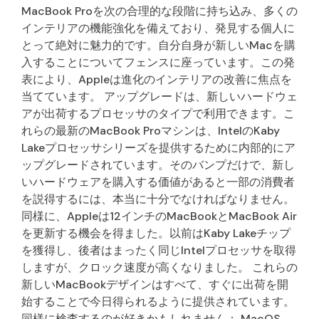
MacBook Proを次の合理的な段階に持ち込み、多くの
インテリアの機能強化を備えており、発見する個人に
とって絶対に魅力的です。自分自身が新しいMacを購
入することについてフェンスに座っています。この発
表により、Appleは進化のインテリアの改善に焦点を
当てています。 アップグレードは、新しいハードウェ
アが出荷するプロセッサのタイプで利用できます。こ
れらの最新のMacBook Proマシンは、IntelのKaby
Lakeプロセッサシリーズを提供するために内部的にア
ップグレードされています。そのバンプだけで、新し
いハードウェアを購入する価値があると一部の消費者
を説得するには、本当に十分でなければなりません。
同様に、Appleは12インチのMacBookとMacBook Air
を更新する機会を得ました。以前はKaby Lakeチップ
を獲得し、後者はまったく同じIntelプロセッサを取得
しますが、クロック速度が高くなりました。 これらの
新しいMacBookデザインはすべて、すぐに出荷を開
始することで今日得られるように提供されています。
同様に検査するのが好きかもしれません： MacOS