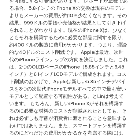
を可能にする可能性があります。 レポートが正確であ
る場合、5.8インチのiPhone Xの交換は現在のモデル
よりもメーカーの費用が約10％少なくなります。その
結果、999ドルの開始小売価格が結果として引き下げ
られることがわかります。現在のiPhone Xは、少なく
ともそれを構築するために必要な部品に関する限り、
約400ドルの製造に費用がかかります。つまり、理論
的な40ドルのコスト削減です。 Appleは最近、次世
代のiPhoneラインナップの方向を決定しました。これ
は、2つのOLEDベースのiPhone（5.85インチと6.45
インチ）と6.1インチLCDモデルで構成されます。コス
ト削減のおかげで、Appleは新しい5.85インチデバイ
スを3つの次世代iPhoneモデルすべての中で最も安い
モデルとして配置する可能性がある、とLinは考えて
います。 もちろん、新しいiPhone Xがそれを構築す
るのに必要な材料のコストが削減されたとしても、そ
れは必ずしも貯蓄が消費者に渡されることを意味する
わけではありません。また、スマートフォンを構築す
るのにどれだけの費用がかかるかを考慮する際には、